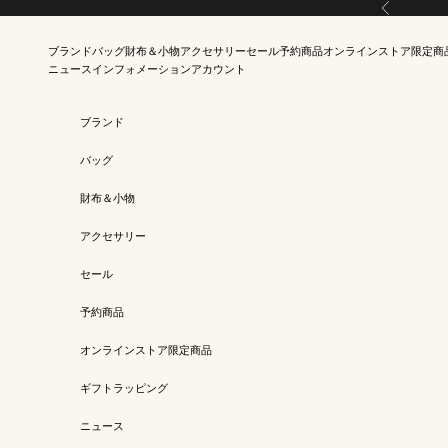
Skip to content
Previous
ブランド
バッグ
財布＆小物
アクセサリー
セール
予約商品
オンラインストア限定商
ニュース
インフォメーション
アカウント
ブランド
バッグ
財布＆小物
アクセサリー
セール
予約商品
オンラインストア限定商品
ギフトラッピング
ニュース