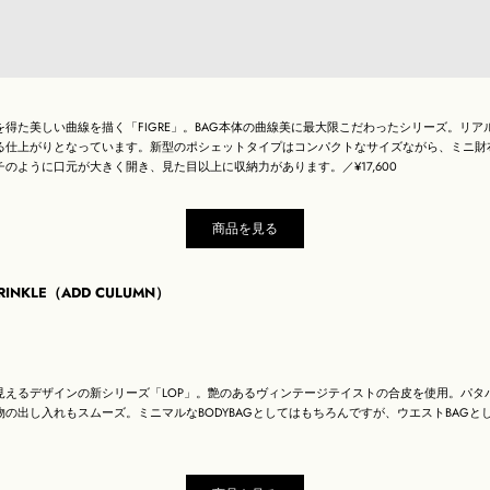
得た美しい曲線を描く「FIGRE」。BAG本体の曲線美に最大限こだわったシリーズ。リ
る仕上がりとなっています。新型のポシェットタイプはコンパクトなサイズながら、ミニ財
のように口元が大きく開き、見た目以上に収納力があります。／¥17,600
商品を見る
RINKLE（ADD CULUMN）
見えるデザインの新シリーズ「LOP」。艶のあるヴィンテージテイストの合皮を使用。パタ
の出し入れもスムーズ。ミニマルなBODYBAGとしてはもちろんですが、ウエストBAGと