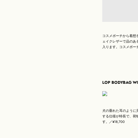
コスメポーチから着想を
ェイクレザーで品のあ
入ります。コスメポーチ
LOP BODYBAG W
犬の垂れた耳のように
する仕様が特長で、荷物
す。／¥18,700