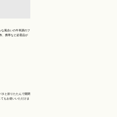
アルな風合いの牛革調のフ
布、携帯など必需品が
パタと折りたたんで開閉
してもお使いいただけま