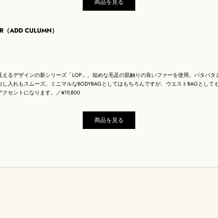
商品を見る
UR（ADD CULUMN）
見えるデザインの新シリーズ「LOP」。短めな毛足の肌触りの良いファーを使用。パタパタ
し入れもスムーズ。ミニマルなBODYBAGとしてはもちろんですが、ウエストBAGとして
クセントになります。／¥19,800
商品を見る