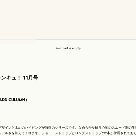
Your cart is empty
ンキュ！ 11月号
（ADD CULUMN）
デザインと太めのパイピングが特徴のシリーズです。なめらかな触り心地のスエード調の生
ュアルさを加えてくれます。ショートストラップとロングストラップの2本が付属されてお