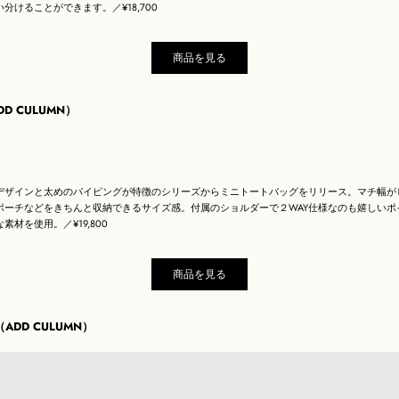
分けることができます。／¥18,700
商品を見る
ADD CULUMN）
デザインと太めのパイピングが特徴のシリーズからミニトートバッグをリリース。マチ幅が
ポーチなどをきちんと収納できるサイズ感。付属のショルダーで２WAY仕様なのも嬉しいポ
材を使用。／¥19,800
商品を見る
E（ADD CULUMN）