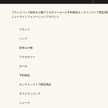
Skip to content
Previous
ブランド
バッグ
財布＆小物
アクセサリー
セール
予約商品
オンラインストア限定商
ニュース
インフォメーション
アカウント
ブランド
バッグ
財布＆小物
アクセサリー
セール
予約商品
オンラインストア限定商品
ギフトラッピング
ニュース