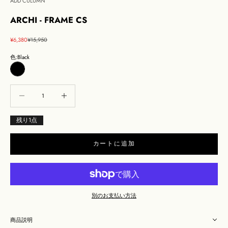
ADD CULUMN
ARCHI - FRAME CS
セール価格
通常価格
¥6,380
¥15,950
色:
Black
Black
数量を減らす
数量を減らす
残り
1
点
カートに追加
別のお支払い方法
商品説明