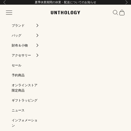
コンテンツへスキップ
夏季休業期間の休業・配送についてのお知らせ
前へ
次
メニューを開く
検索を開く
カート
UNTHOLOGY
ブランド
バッグ
財布＆小物
アクセサリー
セール
予約商品
オンラインストア
限定商品
ギフトラッピング
ニュース
インフォメーショ
ン